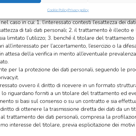
igato a cancellarli, deve informare gli altri titolari che tr
Cookie Policy
Privacy policy
one dei suoi dati.
nel caso in cui: 1. l’interessato contesti l’esattezza dei da
attezza di tali dati personali; 2. il trattamento è illecito 
ia limitato l’utilizzo; 3. benché il titolare del trattamento
 all’interessato per l’accertamento, l’esercizio o la difesa d
in attesa della verifica in merito all’eventuale prevalenza 
ato.
nte per la protezione dei dati personali, seguendo le proc
vacy.it.
nteressato ovvero il diritto di ricevere in un formato strutt
e lo riguardano forniti a un titolare del trattamento ed e
amento si basi sul consenso o su un contratto e sia effett
 diritto di ottenere la trasmissione diretta dei dati da un t
al trattamento dei dati personali, compresa la profilazione,
o interesse del titolare, previa esplicitazione dei motivi 