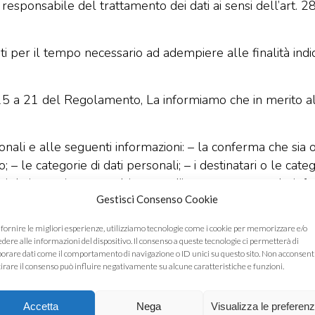
o responsabile del trattamento dei dati ai sensi dell’ar
ati per il tempo necessario ad adempiere alle finalità indi
 15 a 21 del Regolamento, La informiamo che in merito al
rsonali e alle seguenti informazioni: – la conferma che sia
; – le categorie di dati personali; – i destinatari o le categ
 dati non siano raccolti presso l’interessato, tutte le info
Gestisci Consenso Cookie
omatizzato, compresa la profilazione; – una copia dei dati
ati personali;
 fornire le migliori esperienze, utilizziamo tecnologie come i cookie per memorizzare e/o
itto all’oblio») se sussiste uno dei seguenti motivi: 1. i dat
edere alle informazioni del dispositivo. Il consenso a queste tecnologie ci permetterà di
ti o altrimenti trattati; 2. l’interessato revoca il consenso 
borare dati come il comportamento di navigazione o ID unici su questo sito. Non acconsent
itirare il consenso può influire negativamente su alcune caratteristiche e funzioni.
3. l’interessato si oppone al trattamento e non sussiste 
ali sono stati trattati illecitamente; 5. i dati personali 
Accetta
Nega
Visualizza le preferen
nione o dello Stato membro cui è soggetto il titolare del 