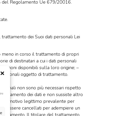
t. 28 del Regolamento Ue 679/20016.
cate.
 trattamento dei Suoi dati personali Lei
 o meno in corso il trattamento di propri
orie di destinatari a cui i dati personali
rmazioni disponibili sulla loro origine; –
 personali oggetto di trattamento.
i personali non sono più necessari rispetto
al trattamento dei dati e non sussiste altro
ire
alcun motivo legittimo prevalente per
devono essere cancellati per adempiere un
ze
trattamento. Il titolare del trattamento,