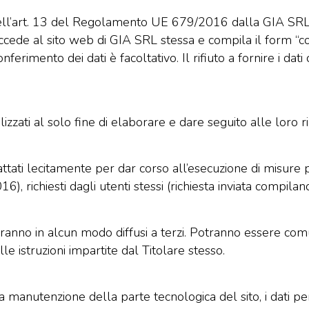
 dell’art. 13 del Regolamento UE 679/2016 dalla GIA SRL
 accede al sito web di GIA SRL stessa e compila il form “c
nferimento dei dati è facoltativo. Il rifiuto a fornire i dat
ilizzati al solo fine di elaborare e dare seguito alle loro ri
trattati lecitamente per dar corso all’esecuzione di misure p
, richiesti dagli utenti stessi (richiesta inviata compiland
verranno in alcun modo diffusi a terzi. Potranno essere com
le istruzioni impartite dal Titolare stesso.
lla manutenzione della parte tecnologica del sito, i dati pe