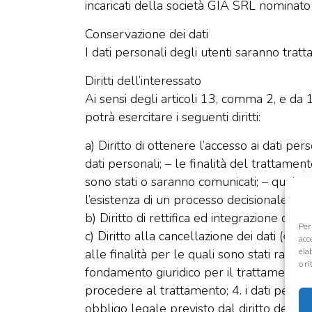
incaricati della società GIA SRL nominat
Conservazione dei dati
I dati personali degli utenti saranno tratt
Diritti dell’interessato
Ai sensi degli articoli 13, comma 2, e da
potrà esercitare i seguenti diritti:
a) Diritto di ottenere l’accesso ai dati pe
dati personali; – le finalità del trattamento
sono stati o saranno comunicati; – qualora i
l’esistenza di un processo decisionale aut
b) Diritto di rettifica ed integrazione dei d
Per
c) Diritto alla cancellazione dei dati («dir
acc
alle finalità per le quali sono stati raccol
ela
o r
fondamento giuridico per il trattamento; 
procedere al trattamento; 4. i dati person
obbligo legale previsto dal diritto dell’U